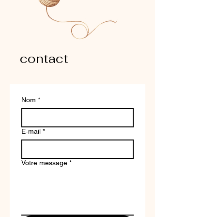
contact
Nom
*
E‑mail
*
Votre message
*