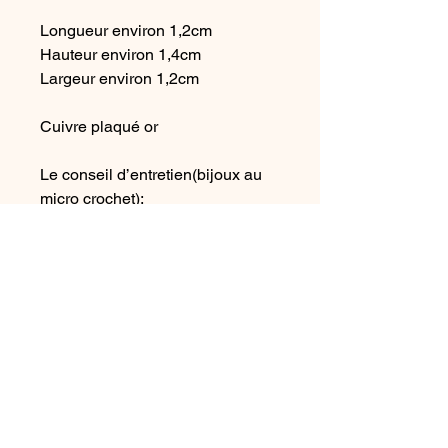
Longueur environ 1,2cm
Hauteur environ 1,4cm
Largeur environ 1,2cm
Cuivre plaqué or
Le conseil d’entretien(bijoux au
micro crochet):
Évitez le contact avec l’eau, le
parfum, les produits nettoyants ou
solvants et les cosmétiques.