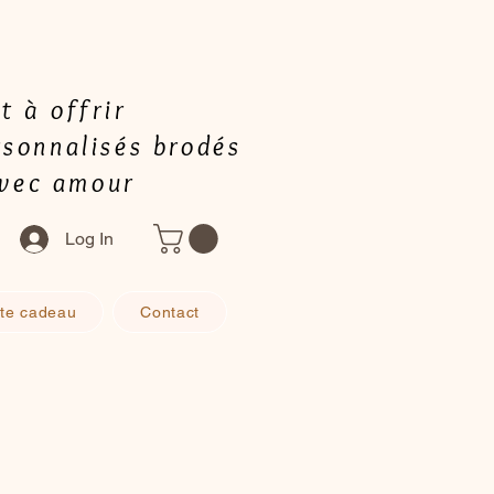
t à offrir
rsonnalisés brodés
avec amour
Log In
te cadeau
Contact