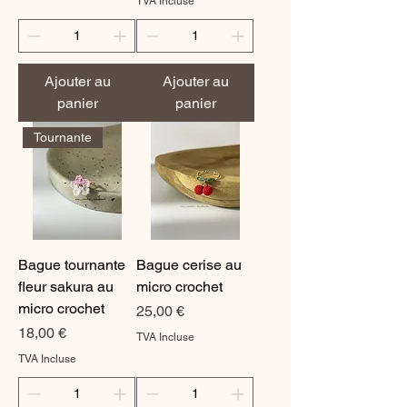
TVA Incluse
Ajouter au
Ajouter au
panier
panier
Tournante
Bague tournante
Bague cerise au
fleur sakura au
micro crochet
micro crochet
Prix
25,00 €
Prix
18,00 €
TVA Incluse
TVA Incluse