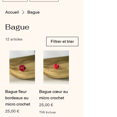
Accueil
Bague
Bague
12 articles
Filtrer et trier
Bague fleur
Bague cœur au
bordeaux au
micro crochet
micro crochet
Prix
25,00 €
Prix
25,00 €
TVA Incluse