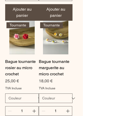
Ajouter au
Ajouter au
panier
panier
Tournante
Tournante
Bague tournante
Bague tournante
rosier au micro
marguerite au
crochet
micro crochet
Prix
Prix
25,00 €
18,00 €
TVA Incluse
TVA Incluse