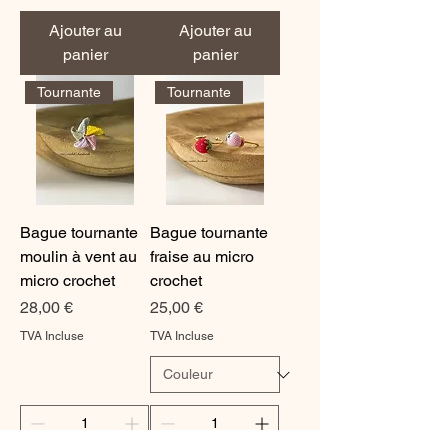
Ajouter au
Ajouter au
panier
panier
Tournante
Tournante
Bague tournante
Bague tournante
moulin à vent au
fraise au micro
micro crochet
crochet
Prix
Prix
28,00 €
25,00 €
TVA Incluse
TVA Incluse